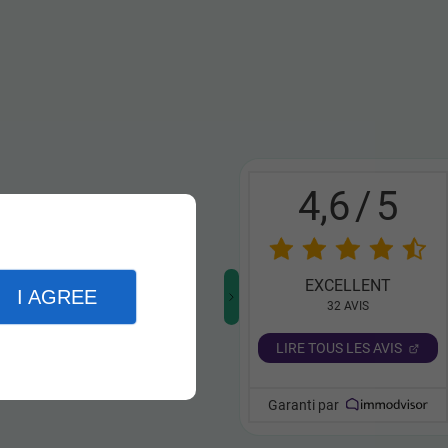
4,6
/
5
EXCELLENT
I AGREE
32
AVIS
LIRE TOUS LES AVIS
Garanti par