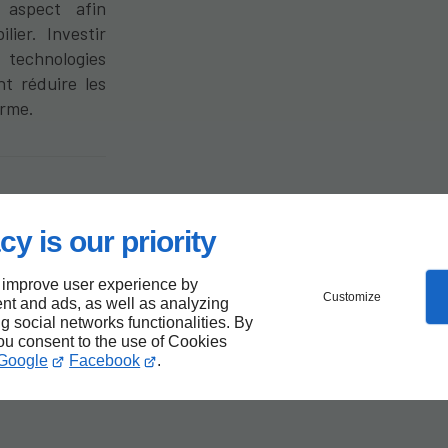
 aspect afin
ier. Investir
technologies
nt réduire les
erme.
pour
cy is our priority
ux
 improve user experience by
Customize
nt and ads, as well as analyzing
ng social networks functionalities. By
you consent to the use of Cookies
Google
Facebook
.