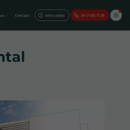
lus
Contact
Infos utiles
04 71 60 11 78
ntal