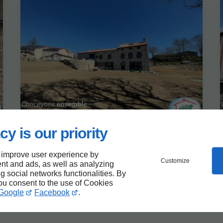
cy is our priority
 improve user experience by
Rénovation d'un corps de ferme
Customize
nt and ads, as well as analyzing
15 100 SAINT GEORGES
ng social networks functionalities. By
you consent to the use of Cookies
Google
Facebook
.