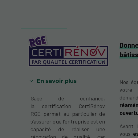
Donn
bâtis
En savoir plus
Nos équ
votre
demand
Gage de confiance,
réamé
la certification CertiRénov
ouvertu
RGE permet au particulier de
s’assurer que l’entreprise est en
Avant 
capacité de réaliser une
vous
e
rénovation de qualité, car