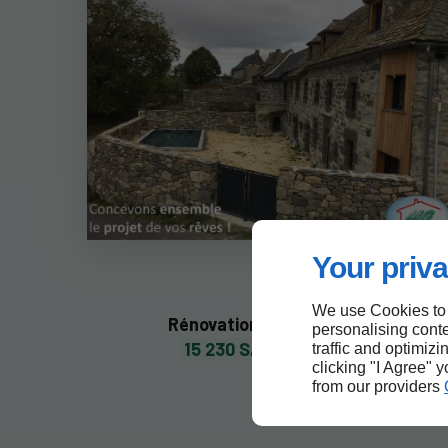
Your priva
We use Cookies to
Rénovation d'une batisse
personalising conte
15 230 SAINTE MARIE
traffic and optimizi
clicking "I Agree" 
from our providers